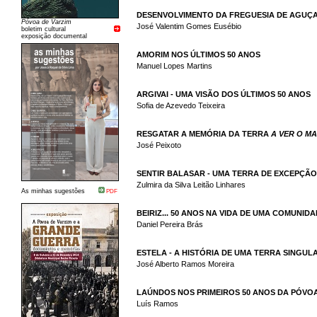
DESENVOLVIMENTO DA FREGUESIA DE AGUÇAD
Póvoa de Varzim
José Valentim Gomes Eusébio
boletim cultural
exposição documental
AMORIM NOS ÚLTIMOS 50 ANOS
Manuel Lopes Martins
ARGIVAI - UMA VISÃO DOS ÚLTIMOS 50 ANOS
Sofia de Azevedo Teixeira
RESGATAR A MEMÓRIA DA TERRA
A VER O M
José Peixoto
SENTIR BALASAR - UMA TERRA DE EXCEPÇÃO
Zulmira da Silva Leitão Linhares
As minhas sugestões
PDF
BEIRIZ... 50 ANOS NA VIDA DE UMA COMUNID
Daniel Pereira Brás
ESTELA - A HISTÓRIA DE UMA TERRA SINGUL
José Alberto Ramos Moreira
LAÚNDOS NOS PRIMEIROS 50 ANOS DA PÓVO
Luís Ramos