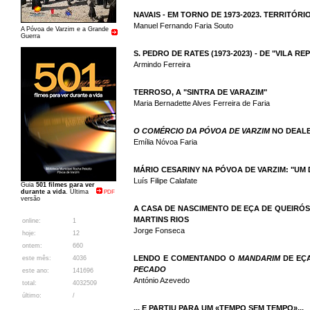
NAVAIS - EM TORNO DE 1973-2023. TERRITÓRI
Manuel Fernando Faria Souto
A Póvoa de Varzim e a Grande
Guerra
S. PEDRO DE RATES (1973-2023) - DE "VILA R
Armindo Ferreira
TERROSO, A "SINTRA DE VARAZIM"
Maria Bernadette Alves Ferreira de Faria
O COMÉRCIO DA PÓVOA DE VARZIM
NO DEALB
Emília Nóvoa Faria
MÁRIO CESARINY NA PÓVOA DE VARZIM: "UM
Luís Filipe Calafate
Guia
501 filmes para ver
durante a vida
. Última
PDF
versão
A CASA DE NASCIMENTO DE EÇA DE QUEIRÓ
MARTINS RIOS
online:
1
Jorge Fonseca
hoje:
12
ontem:
660
LENDO E COMENTANDO O
MANDARIM
DE EÇA
este mês:
4036
PECADO
este ano:
141696
António Azevedo
total:
4032509
último:
/
... E PARTIU PARA UM «TEMPO SEM TEMPO»...