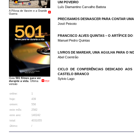
UM POVEIRO
Luís Diamantino Carvalho Batista
A Póvoa de Varzim e a Grande
Guerra
PRECISAMOS DESNASCER PARA CONTAR UMA
José Peixoto
FRANCISCO ALVES QUINTAS – O ARTÍFICE DO
Manuel Pedro Quintas
LIVROS DE MAREAR, UMA AGULHA PARA O N
Abel Coentrão
CICLO DE CONFERÊNCIAS DEDICADO AOS
CASTELO BRANCO
Guia
501 filmes para ver
Sylvio Lago
durante a vida
. Última
PDF
versão
online:
1
hoje:
439
ontem:
556
este mês:
2582
este ano:
140242
total:
4031055
último:
/