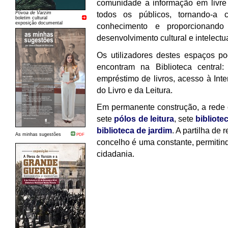
comunidade a informação em livre 
todos os públicos, tornando-a
Póvoa de Varzim
boletim cultural
exposição documental
conhecimento e proporcionando
desenvolvimento cultural e intelectu
Os utilizadores destes espaços p
encontram na Biblioteca central: 
empréstimo de livros, acesso à Int
do Livro e da Leitura.
Em permanente construção, a rede c
sete
pólos de leitura
, sete
bibliote
biblioteca de jardim
. A partilha de 
As minhas sugestões
PDF
concelho é uma constante, permitind
cidadania.