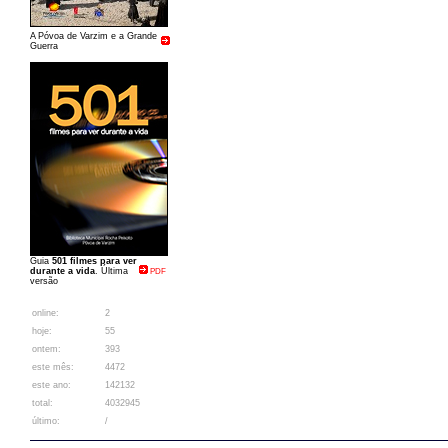
A Póvoa de Varzim e a Grande
Guerra
Guia
501 filmes para ver
durante a vida
. Última
PDF
versão
online:
2
hoje:
55
ontem:
393
este mês:
4472
este ano:
142132
total:
4032945
último:
/