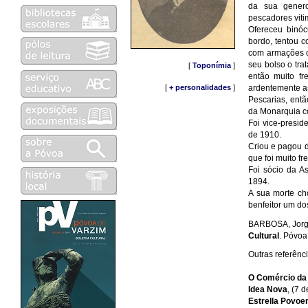
da sua genero
pescadores viti
Ofereceu binóc
bordo, tentou 
com armações o
seu bolso o tr
[
Toponímia
]
então muito f
ardentemente a
[
+ personalidades
]
Pescarias, entã
da Monarquia co
Foi vice-presid
de 1910.
Criou e pagou d
que foi muito f
Foi sócio da A
1894.
A sua morte cho
benfeitor um do
BARBOSA, Jorge
Cultural
. Póvoa
Outras referênci
O Comércio da
Idea Nova
, (7 
Estrella Povoe