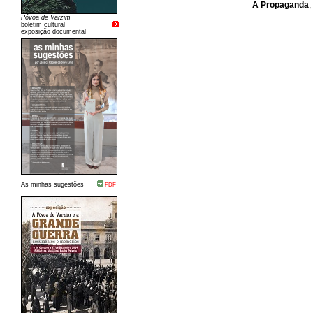
A Propaganda
,
Póvoa de Varzim
boletim cultural
exposição documental
As minhas sugestões
PDF