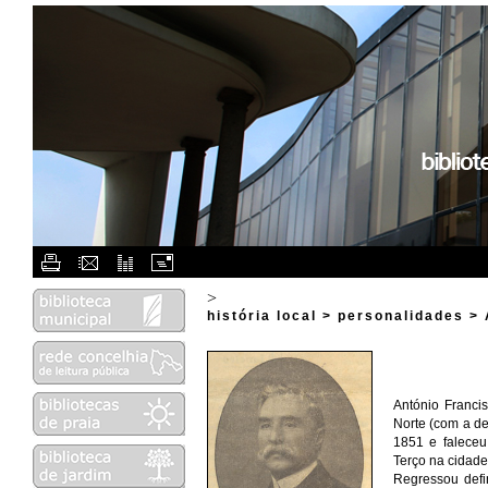
Flash Menu Placeholder.
>
história local > personalidades 
António Francis
Norte (com a d
1851 e falece
Terço na cidade
Regressou defin