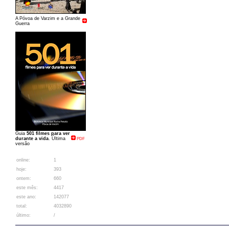
A Póvoa de Varzim e a Grande
Guerra
Guia
501 filmes para ver
durante a vida
. Última
PDF
versão
online:
1
hoje:
393
ontem:
660
este mês:
4417
este ano:
142077
total:
4032890
último:
/