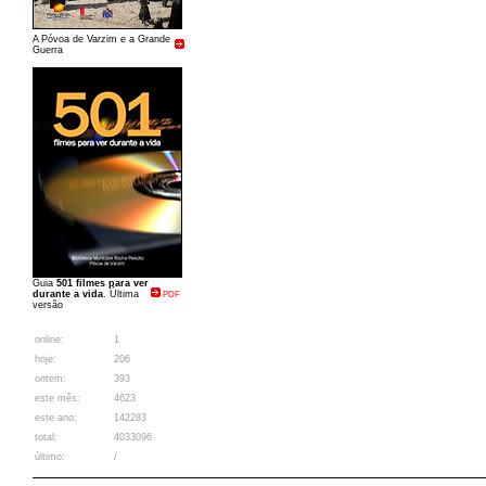
A Póvoa de Varzim e a Grande
Guerra
Guia
501 filmes para ver
durante a vida
. Última
PDF
versão
online:
1
hoje:
206
ontem:
393
este mês:
4623
este ano:
142283
total:
4033096
último:
/