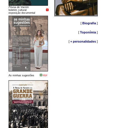
Póvoa de Varzim
boletim cultural
exposição documental
[
Biografia
]
[
Toponímia
]
[
+ personalidades
]
As minhas sugestões
PDF