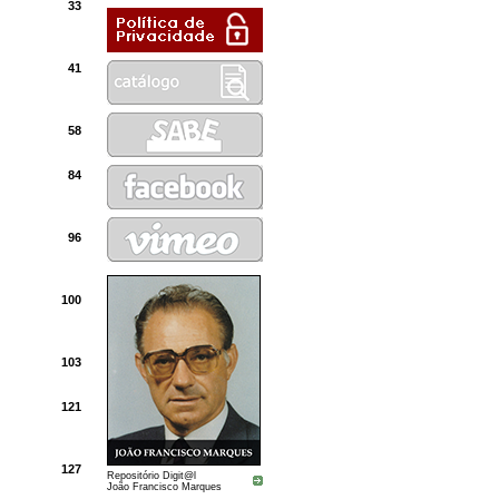
33
41
58
84
96
100
103
121
127
Repositório Digit@l
João Francisco Marques