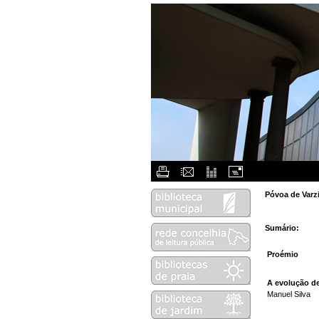
Flash Menu 
Póvoa de Varz
Sumário:
Proémio
A evolução d
Manuel Silva