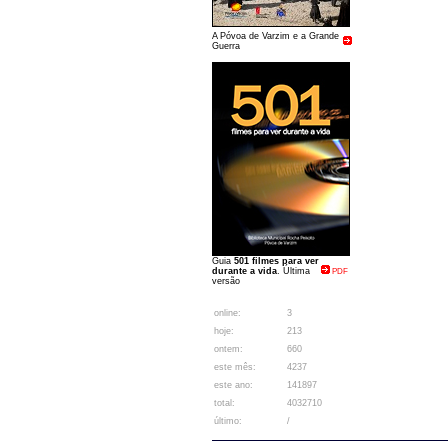
A Póvoa de Varzim e a Grande
Guerra
Guia
501 filmes para ver
durante a vida
. Última
PDF
versão
online:
3
hoje:
213
ontem:
660
este mês:
4237
este ano:
141897
total:
4032710
último:
/