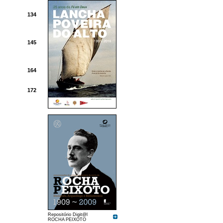
134
145
164
172
Repositório Digit@l
ROCHA PEIXOTO