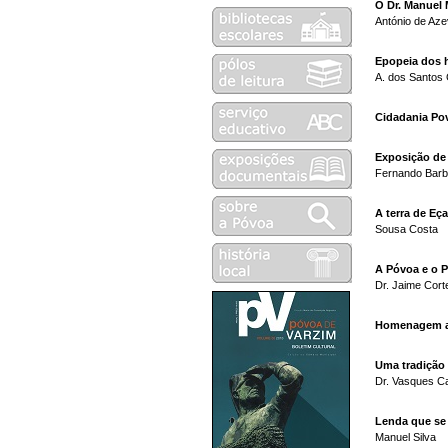
O Dr. Manuel
António de Az
Epopeia dos 
A. dos Santos
Cidadania Po
Exposição de
Fernando Bar
A terra de Eç
Sousa Costa
A Póvoa e o P
Dr. Jaime Cor
Homenagem a 
Uma tradição 
Dr. Vasques Ca
Lenda que se 
Manuel Silva