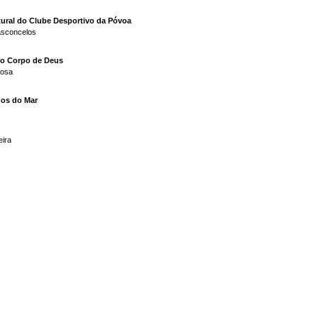
ural do Clube Desportivo da Póvoa
asconcelos
do Corpo de Deus
bosa
hos do Mar
eira