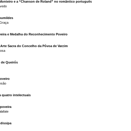
 Monteiro e a “Chanson de Roland” no romântico português
evedo
humildes
 Graça
veira e Medalha do Reconhecimento Poveiro
 Arte Sacra do Concelho da Póvoa de Varzim
bosa
a de Queirós
oveiro
tesão
quatro intelectuais
poveira
lafate
dissipa