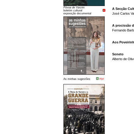
Póvoa de Varzim
A Secção Cult
boletim cultural
José Carlos V
exposição documental
A procissão 
Fernando Bar
Aos Poveirin
Soneto
Alberto de Oliv
As minhas sugestões
PDF