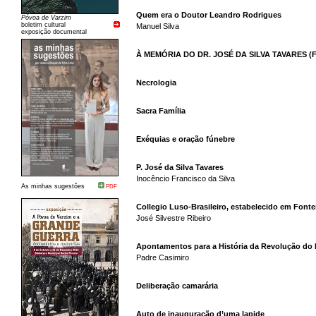
Quem era o Doutor Leandro Rodrigues
Póvoa de Varzim
boletim cultural
Manuel Silva
exposição documental
À MEMÓRIA DO DR. JOSÉ DA SILVA TAVARES (F
Necrologia
Sacra Família
Exéquias e oração fúnebre
P. José da Silva Tavares
Inocêncio Francisco da Silva
As minhas sugestões
PDF
Collegio Luso-Brasileiro, estabelecido em Font
José Silvestre Ribeiro
Apontamentos para a História da Revolução do 
Padre Casimiro
Deliberação camarária
Auto de inauguração d’uma lapide