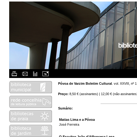
Flash Menu Placeholder.
Póvoa de Varzim Boletim Cultural
. vol. XXVIII, n
Preço:
8,50 € (assinantes) | 12,00 € (não assinantes
Sumário:
Matias Lima e a Póvoa
José Ferreira
O Escultor João d’Affonseca Lapa