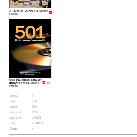
A Póvoa de Varzim e a Grande
Guerra
Guia
501 filmes para ver
durante a vida
. Última
PDF
versão
online:
4
hoje:
450
ontem:
556
este mês:
2593
este ano:
140253
total:
4031066
último:
/