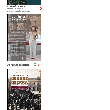
Póvoa de Varzim
boletim cultural
exposição documental
As minhas sugestões
PDF