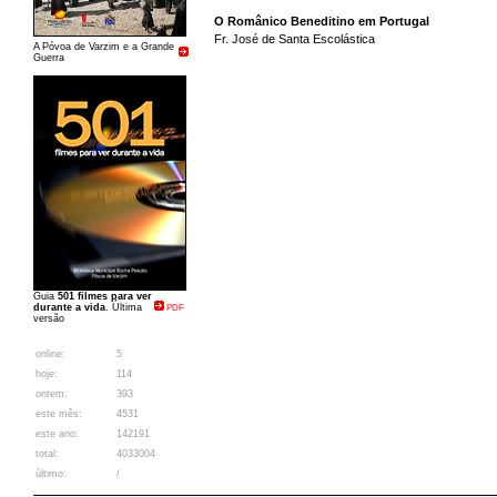
O Românico Beneditino em Portugal
Fr. José de Santa Escolástica
A Póvoa de Varzim e a Grande
Guerra
Guia
501 filmes para ver
durante a vida
. Última
PDF
versão
online:
5
hoje:
114
ontem:
393
este mês:
4531
este ano:
142191
total:
4033004
último:
/