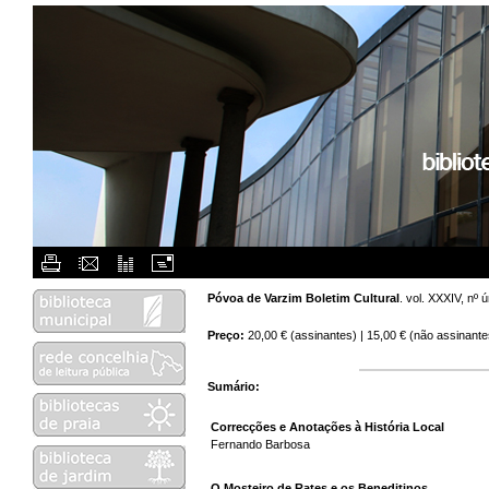
Flash Menu Placeholder.
Póvoa de Varzim Boletim Cultural
. vol. XXXIV, nº
Preço:
20,00 € (assinantes) | 15,00 € (não assinante
Sumário:
Correcções e Anotações à História Local
Fernando Barbosa
O Mosteiro de Rates e os Beneditinos