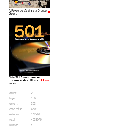
A Póvoa de Varzim e a Grande
Guerra
Guia
501 filmes para ver
durante a vida
. Última
PDF
versão
online:
2
hoje:
186
ontem:
393
este mês:
4603
este ano:
142263
total:
4033076
último:
/