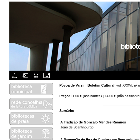
Flash Menu Placeholder.
Póvoa de Varzim Boletim Cultural
. vol. XXXVI, nº
Preço:
11,00 € (assinantes) | 14,00 € (não assinante
Sumário:
A Tradição de Gonçalo Mendes Ramires
João de Scantinburgo
A Recepção de Eça de Queiroz em Pernambuco