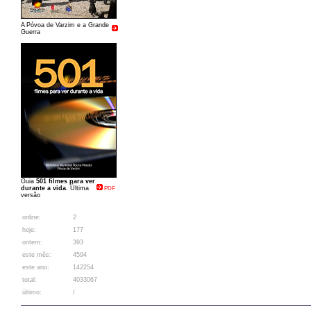
A Póvoa de Varzim e a Grande
Guerra
Guia
501 filmes para ver
durante a vida
. Última
PDF
versão
online:
2
hoje:
177
ontem:
393
este mês:
4594
este ano:
142254
total:
4033067
último:
/