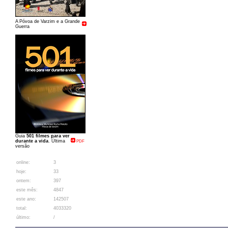
A Póvoa de Varzim e a Grande
Guerra
Guia
501 filmes para ver
durante a vida
. Última
PDF
versão
online:
3
hoje:
33
ontem:
397
este mês:
4847
este ano:
142507
total:
4033320
último:
/