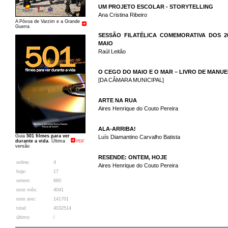
UM PROJETO ESCOLAR - STORYTELLING
Ana Cristina Ribeiro
A Póvoa de Varzim e a Grande
Guerra
SESSÃO FILATÉLICA COMEMORATIVA DOS 
MAIO
Raúl Leitão
O CEGO DO MAIO E O MAR – LIVRO DE MANUE
[DA CÂMARA MUNICIPAL]
ARTE NA RUA
Aires Henrique do Couto Pereira
ALA-ARRIBA!
Guia
501 filmes para ver
Luís Diamantino Carvalho Batista
durante a vida
. Última
PDF
versão
RESENDE: ONTEM, HOJE
online:
4
Aires Henrique do Couto Pereira
hoje:
17
ontem:
660
este mês:
4041
este ano:
141701
total:
4032514
último:
/