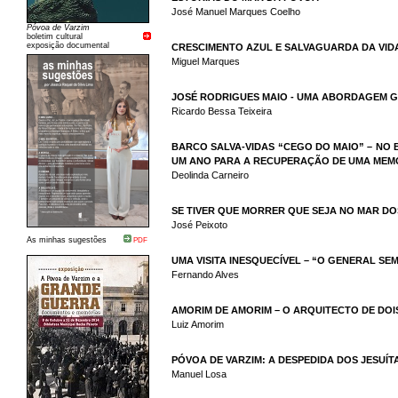
José Manuel Marques Coelho
Póvoa de Varzim
boletim cultural
exposição documental
CRESCIMENTO AZUL E SALVAGUARDA DA VID
Miguel Marques
JOSÉ RODRIGUES MAIO - UMA ABORDAGEM 
Ricardo Bessa Teixeira
BARCO SALVA-VIDAS “CEGO DO MAIO” – NO
UM ANO PARA A RECUPERAÇÃO DE UMA MEM
Deolinda Carneiro
SE TIVER QUE MORRER QUE SEJA NO MAR D
José Peixoto
As minhas sugestões
PDF
UMA VISITA INESQUECÍVEL – “O GENERAL S
Fernando Alves
AMORIM DE AMORIM – O ARQUITECTO DE DOIS
Luiz Amorim
PÓVOA DE VARZIM: A DESPEDIDA DOS JESUÍT
Manuel Losa