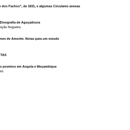
 dos Fachos”, de 1831, e algumas Circulares anexas
Etnografia de Aguçadoura
eição Nogueira
mes de Amorim. Notas para um estudo
OTAS
s poveiros em Angola e Moçambique
ves