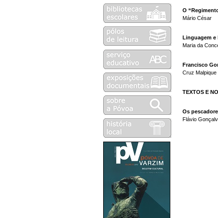
O “Regimento
Mário César
Linguagem e 
Maria da Conc
Francisco Go
Cruz Malpique
TEXTOS E N
Os pescadore
Flávio Gonçal