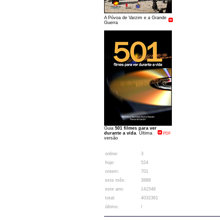
A Póvoa de Varzim e a Grande
Guerra
Guia
501 filmes para ver
durante a vida
. Última
PDF
versão
online:
3
hoje:
524
ontem:
701
este mês:
3888
este ano:
141548
total:
4032361
último:
/