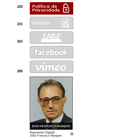
220
231
263
285
Repositório Digit@l
João Francisco Marques