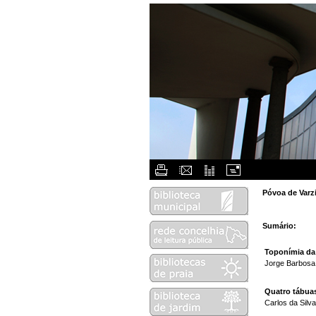
Flash Menu 
Póvoa de Varz
Sumário:
Toponímia da
Jorge Barbosa
Quatro tábua
Carlos da Silv